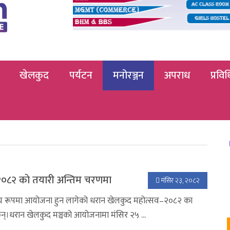
खेलकुद
पर्यटन
मनोरञ्जन
अपराध
प्रविध
०८२ काे तयारी अन्तिम चरणमा
मंसिर २३, २०८२
य रूपमा आयोजना हुन लागेको धरान खेलकुद महोत्सव–२०८२ का
न्।धरान खेलकुद मञ्चको आयोजनामा मंसिर २५ ...