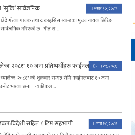
 ‘सुकि’ सार्वजनिक
असार ३०, २०८२
उदाउँदै गरेका गायक तथा द क्राइसिस ब्यान्डका मुख्य गायक छिरिङ
ै सार्वजनिक गरिएको छ। गीत स ...
लेन्ज-२०८१" १० जना प्रतिष्पर्धीहरु फाईनल प्रबेश
माघ १९, २०८१
 च्यालेन्ज-२०८१" को शुक्रबार सम्पन्न सेमि फाईनलबाट १० जना
गि छनोट भएका छन। -याडिकल ...
ोल्डकप:विदेशी सहित ८ टिम सहभागी
माघ १८, २०८१