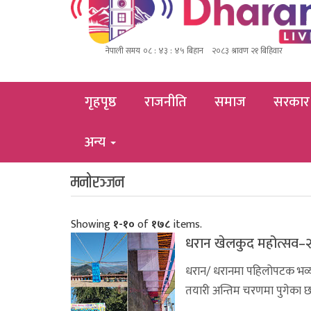
गृहपृष्ठ
राजनीति
समाज
सरकार
अन्य
मनोरञ्जन
Showing
१-१०
of
१७८
items.
धरान खेलकुद महोत्सव–२
धरान/ धरानमा पहिलोपटक भव्
तयारी अन्तिम चरणमा पुगेका छ